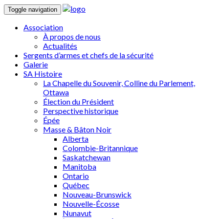
Toggle navigation
Association
À propos de nous
Actualités
Sergents d’armes et chefs de la sécurité
Galerie
SA Histoire
La Chapelle du Souvenir, Colline du Parlement,
Ottawa
Élection du Président
Perspective historique
Épée
Masse & Bâton Noir
Alberta
Colombie-Britannique
Saskatchewan
Manitoba
Ontario
Québec
Nouveau-Brunswick
Nouvelle-Écosse
Nunavut